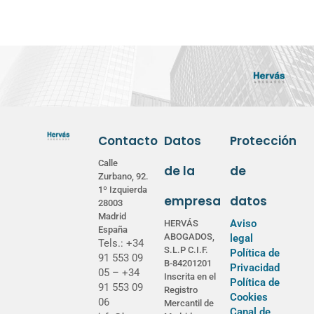
Contacto
Datos
Protección
Calle
de la
de
Zurbano, 92.
1º Izquierda
empresa
datos
28003
Madrid
Aviso
HERVÁS
España
ABOGADOS,
legal
Tels.: +34
S.L.P C.I.F.
Política de
91 553 09
B-84201201
Privacidad
05 – +34
Inscrita en el
Política de
91 553 09
Registro
Cookies
06
Mercantil de
Canal de