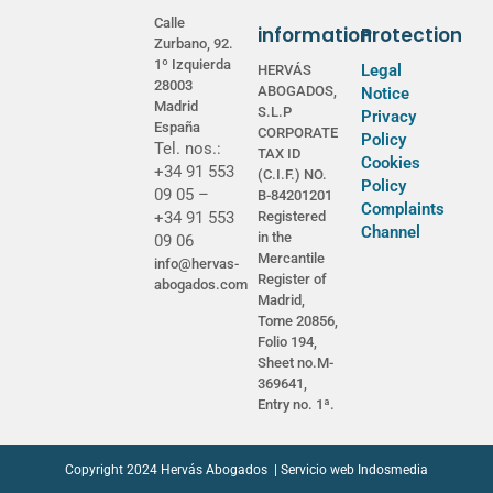
Calle
information
Protection
Zurbano, 92.
1º Izquierda
Legal
HERVÁS
28003
ABOGADOS,
Notice
Madrid
S.L.P
Privacy
España
CORPORATE
Policy
Tel. nos.:
TAX ID
Cookies
+34 91 553
(C.I.F.) NO.
Policy
09 05 –
B-84201201
Complaints
+34 91 553
Registered
Channel
in the
09 06
Mercantile
info@hervas-
Register of
abogados.com
Madrid,
Tome 20856,
Folio 194,
Sheet no.M-
369641,
Entry no. 1ª.
Copyright 2024 Hervás Abogados | Servicio web Indosmedia